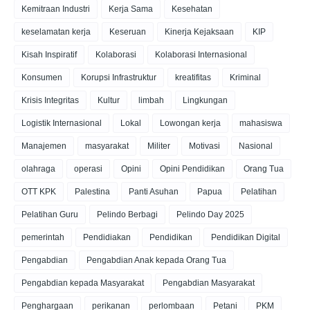
Kemitraan Industri
Kerja Sama
Kesehatan
keselamatan kerja
Keseruan
Kinerja Kejaksaan
KIP
Kisah Inspiratif
Kolaborasi
Kolaborasi Internasional
Konsumen
Korupsi Infrastruktur
kreatifitas
Kriminal
Krisis Integritas
Kultur
limbah
Lingkungan
Logistik Internasional
Lokal
Lowongan kerja
mahasiswa
Manajemen
masyarakat
Militer
Motivasi
Nasional
olahraga
operasi
Opini
Opini Pendidikan
Orang Tua
OTT KPK
Palestina
Panti Asuhan
Papua
Pelatihan
Pelatihan Guru
Pelindo Berbagi
Pelindo Day 2025
pemerintah
Pendidiakan
Pendidikan
Pendidikan Digital
Pengabdian
Pengabdian Anak kepada Orang Tua
Pengabdian kepada Masyarakat
Pengabdian Masyarakat
Penghargaan
perikanan
perlombaan
Petani
PKM