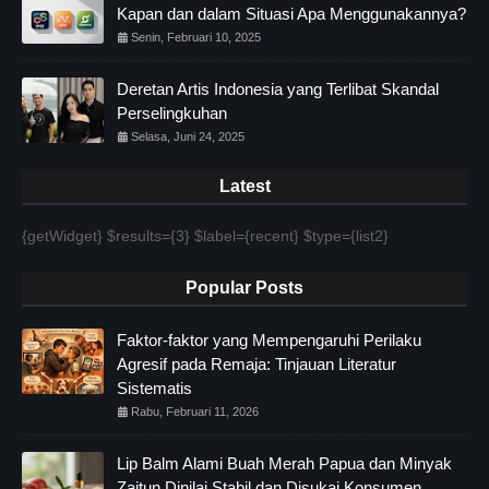
Kapan dan dalam Situasi Apa Menggunakannya?
Senin, Februari 10, 2025
Deretan Artis Indonesia yang Terlibat Skandal
Perselingkuhan
Selasa, Juni 24, 2025
Latest
{getWidget} $results={3} $label={recent} $type={list2}
Popular Posts
Faktor-faktor yang Mempengaruhi Perilaku
Agresif pada Remaja: Tinjauan Literatur
Sistematis
Rabu, Februari 11, 2026
Lip Balm Alami Buah Merah Papua dan Minyak
Zaitun Dinilai Stabil dan Disukai Konsumen