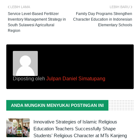
LEBIH LAMA
LEBIH BARU
Service Level-Based Fertilizer
Family Day Programs Strengthen
Inventory Management Strategy in
Character Education in Indonesian
South Sulawesi Agricultural
Elementary Schools
Region
Diposting oleh
Julpan Daniel Simatupang
ANDA MUNGKIN MENYUKAI POSTINGAN INI
Innovative Strategies of Islamic Religious
Education Teachers Successfully Shape
Students' Religious Character at MTs Kanjeng