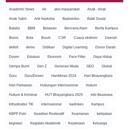
Academic News
Air
aksi masyarakat
Anak - Anak
Anak Yatim
Anti Narkoba
Badminton
Bakti Sosial
Batalla
BBM
Belawan
Bencana Alam
Berita Kampus
Bisnis
Bola
Buruh
CSR
Cuaca ekstrem
Daerah
defisit
demo
Didikan
Digital Learning
Donor Darah
Dosen
Edukasi
Ekonomi
Face Filter
Gaya Hidup
Gempa Bumi
Gen Z
Generasi Muda
GEO
Global
Guru
Guru/Dosen
Hardiknas 2024
Hari Bhayangkara
Hari Pahlawan
Hubungan Internasional
Hukum
Hukum & Kriminal
HUT Bhayangkara 2025
Info Beasiswa
Infrastruktur TIK
internasional
kadinkes
Kampus
KBPP Polri
Keadilan Restoratif
Keamanan
kebijakan
kegiatan
Kegiatan Akademik
Kejaksaan
Keluarga