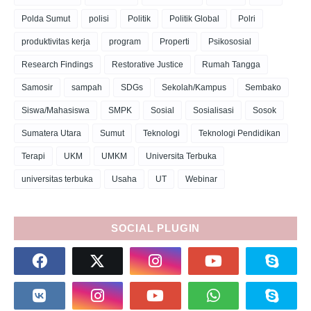
Polda Sumut
polisi
Politik
Politik Global
Polri
produktivitas kerja
program
Properti
Psikososial
Research Findings
Restorative Justice
Rumah Tangga
Samosir
sampah
SDGs
Sekolah/Kampus
Sembako
Siswa/Mahasiswa
SMPK
Sosial
Sosialisasi
Sosok
Sumatera Utara
Sumut
Teknologi
Teknologi Pendidikan
Terapi
UKM
UMKM
Universita Terbuka
universitas terbuka
Usaha
UT
Webinar
SOCIAL PLUGIN